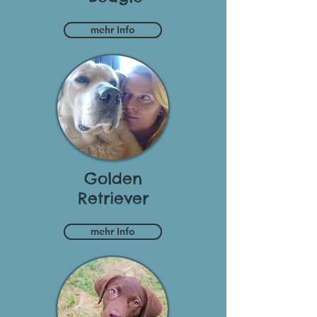
mehr Info
Golden
Retriever
mehr Info