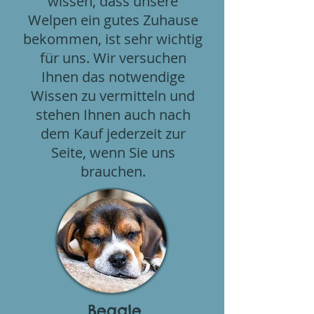
wissen, dass unsere
Welpen ein gutes Zuhause
bekommen, ist sehr wichtig
für uns. Wir versuchen
Ihnen das notwendige
Wissen zu vermitteln und
stehen Ihnen auch nach
dem Kauf jederzeit zur
Seite, wenn Sie uns
brauchen.
Beagle