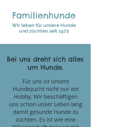
Familienhunde
Wir leben für unsere Hunde
und züchten seit 1972
Bei uns dreht sich alles
um Hunde.
Für uns ist unsere
Hundezucht nicht nur ein
Hobby. Wir beschäftigen
uns schon unser Leben lang
damit gesunde Hunde zu
züchten. Es ist wie eine