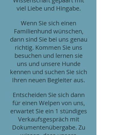
Wissenschaft gepaart mit
viel Liebe und Hingabe.
Wenn Sie sich einen
Familienhund wünschen,
dann sind Sie bei uns genau
richtig. Kommen Sie uns
besuchen und lernen sie
uns und unsere Hunde
kennen und suchen Sie sich
Ihren neuen Begleiter aus.
Entscheiden Sie sich dann
für einen Welpen von uns,
erwartet Sie ein 1 stündiges
Verkaufsgespräch mit
Dokumentenübergabe. Zu