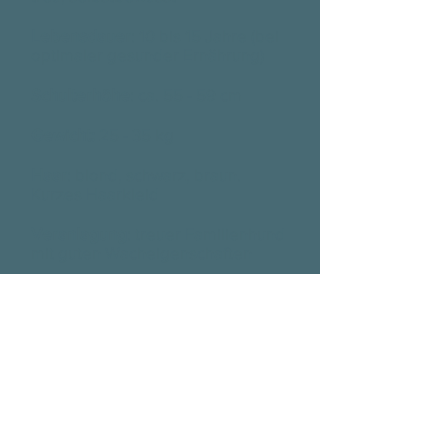
Lebensdauer
: 10 bis 15 Jahre (bei
optimaler gesunder Ernährung)
Schulterhöhe
: ca. 55 - 59 cm
Gewicht:
25 - 35 kg
Haar
: blond, schwarz, braun.
Kurzes Haarkleid
Veranlagung
: treuer Familienhund
mit guten Wacheigenschaften
Umgang mit Kindern
: gut
Umgang mit anderen Tieren
:
Selbstbewusst, ruhig, dominant
Lebensraum:
das Umfeld sollte so
natürlich wie möglich sein